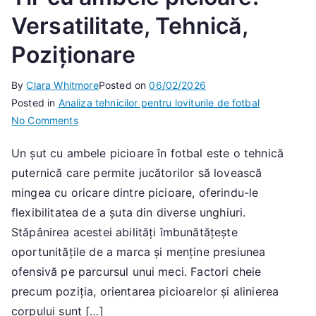
Versatilitate, Tehnică,
Poziționare
By
Clara Whitmore
Posted on
06/02/2026
Posted in
Analiza tehnicilor pentru loviturile de fotbal
on
No Comments
Tir
Un șut cu ambele picioare în fotbal este o tehnică
cu
puternică care permite jucătorilor să lovească
ambele
picioare:
mingea cu oricare dintre picioare, oferindu-le
Versatilitate,
flexibilitatea de a șuta din diverse unghiuri.
Tehnică,
Stăpânirea acestei abilități îmbunătățește
Poziționare
oportunitățile de a marca și menține presiunea
ofensivă pe parcursul unui meci. Factori cheie
precum poziția, orientarea picioarelor și alinierea
corpului sunt […]