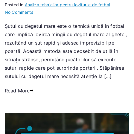
Posted in
Analiza tehnicilor pentru loviturile de fotbal
on
No Comments
Lovitura
Șutul cu degetul mare este o tehnică unică în fotbal
cu
care implică lovirea mingii cu degetul mare al ghetei,
degetul
de
rezultând un șut rapid și adesea imprevizibil pe
la
poartă. Această metodă este deosebit de utilă în
picior:
situații strânse, permițând jucătorilor să execute
Viteză,
șuturi rapide care pot surprinde portarii. Stăpânirea
Tehnică,
șutului cu degetul mare necesită atenție la […]
Poziționare
Read More