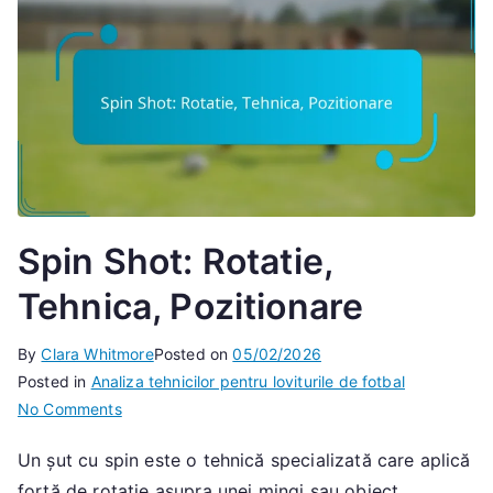
Spin Shot: Rotatie,
Tehnica, Pozitionare
By
Clara Whitmore
Posted on
05/02/2026
Posted in
Analiza tehnicilor pentru loviturile de fotbal
on
No Comments
Spin
Un șut cu spin este o tehnică specializată care aplică
Shot:
forță de rotație asupra unei mingi sau obiect,
Rotatie,