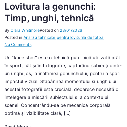
Lovitura la genunchi:
Timp, unghi, tehnică
By
Clara Whitmore
Posted on
23/01/2026
Posted in
Analiza tehnicilor pentru loviturile de fotbal
on
No Comments
Lovitura
Un “knee shot” este o tehnică puternică utilizată atât
la
în sport, cât și în fotografie, capturând subiecți dintr-
genunchi:
Timp,
un unghi jos, la înălțimea genunchiului, pentru a spori
unghi,
impactul vizual. Stăpânirea momentului și unghiului
tehnică
acestei fotografii este crucială, deoarece necesită o
înțelegere a mișcării subiectului și a contextului
scenei. Concentrându-se pe mecanica corporală
optimă și vizibilitate clară, […]
Read More