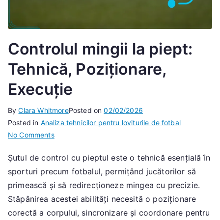
Controlul mingii la piept:
Tehnică, Poziționare,
Execuție
By
Clara Whitmore
Posted on
02/02/2026
Posted in
Analiza tehnicilor pentru loviturile de fotbal
on
No Comments
Controlul
Șutul de control cu pieptul este o tehnică esențială în
mingii
sporturi precum fotbalul, permițând jucătorilor să
la
piept:
primească și să redirecționeze mingea cu precizie.
Tehnică,
Stăpânirea acestei abilități necesită o poziționare
Poziționare,
corectă a corpului, sincronizare și coordonare pentru