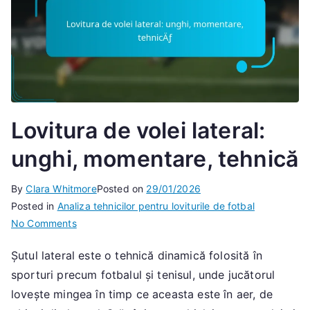
Lovitura de volei lateral:
unghi, momentare, tehnică
By
Clara Whitmore
Posted on
29/01/2026
Posted in
Analiza tehnicilor pentru loviturile de fotbal
on
No Comments
Lovitura
Șutul lateral este o tehnică dinamică folosită în
de
sporturi precum fotbalul și tenisul, unde jucătorul
volei
lateral:
lovește mingea în timp ce aceasta este în aer, de
unghi,