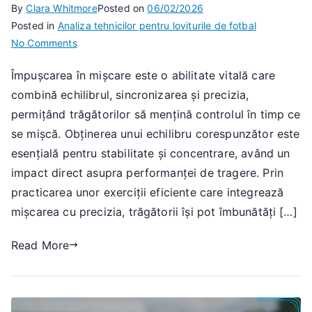
By
Clara Whitmore
Posted on
06/02/2026
Posted in
Analiza tehnicilor pentru loviturile de fotbal
on
No Comments
Shooting
Împușcarea în mișcare este o abilitate vitală care
On
combină echilibrul, sincronizarea și precizia,
The
Run:
permițând trăgătorilor să mențină controlul în timp ce
Tehnică,
se mișcă. Obținerea unui echilibru corespunzător este
Echilibru,
esențială pentru stabilitate și concentrare, având un
Precizie
impact direct asupra performanței de tragere. Prin
practicarea unor exerciții eficiente care integrează
mișcarea cu precizia, trăgătorii își pot îmbunătăți […]
Read More