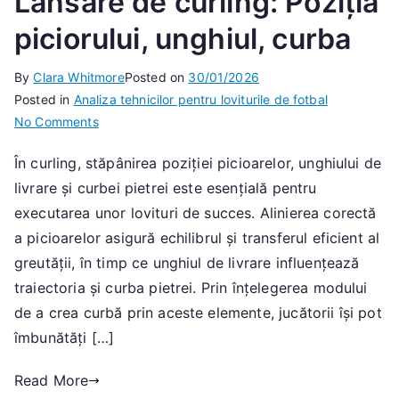
Lansare de curling: Poziția
piciorului, unghiul, curba
By
Clara Whitmore
Posted on
30/01/2026
Posted in
Analiza tehnicilor pentru loviturile de fotbal
on
No Comments
Lansare
În curling, stăpânirea poziției picioarelor, unghiului de
de
livrare și curbei pietrei este esențială pentru
curling:
Poziția
executarea unor lovituri de succes. Alinierea corectă
piciorului,
a picioarelor asigură echilibrul și transferul eficient al
unghiul,
greutății, în timp ce unghiul de livrare influențează
curba
traiectoria și curba pietrei. Prin înțelegerea modului
de a crea curbă prin aceste elemente, jucătorii își pot
îmbunătăți […]
Read More