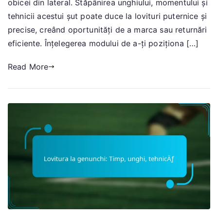
obicei din lateral. Stăpânirea unghiului, momentului și
momentare,
tehnicii acestui șut poate duce la lovituri puternice și
tehnică
precise, creând oportunități de a marca sau returnări
eficiente. Înțelegerea modului de a-ți poziționa […]
Read More