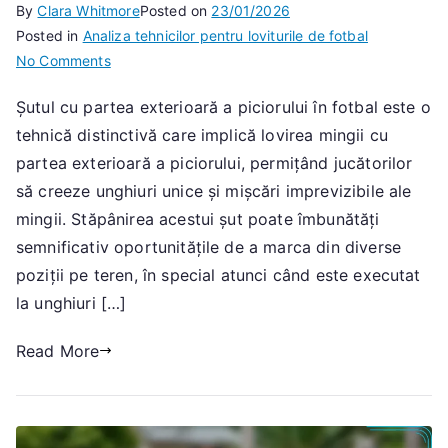
By
Clara Whitmore
Posted on
23/01/2026
Posted in
Analiza tehnicilor pentru loviturile de fotbal
on
No Comments
Șut
Șutul cu partea exterioară a piciorului în fotbal este o
cu
tehnică distinctivă care implică lovirea mingii cu
piciorul
exterior:
partea exterioară a piciorului, permițând jucătorilor
Unghi,
să creeze unghiuri unice și mișcări imprevizibile ale
Tehnică,
mingii. Stăpânirea acestui șut poate îmbunătăți
Poziționare
semnificativ oportunitățile de a marca din diverse
poziții pe teren, în special atunci când este executat
la unghiuri […]
Read More