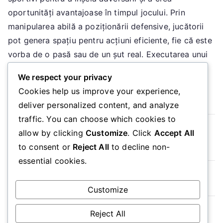
Execuție,
oportunități avantajoase în timpul jocului. Prin
Continuare
manipularea abilă a poziționării defensive, jucătorii
pot genera spațiu pentru acțiuni eficiente, fie că este
vorba de o pasă sau de un șut real. Executarea unui
șut fals se bazează pe plasarea […]
We respect your privacy
Cookies help us improve your experience,
Read More
deliver personalized content, and analyze
traffic. You can choose which cookies to
Read more
allow by clicking
Customize
. Click
Accept All
to consent or
Reject All
to decline non-
essential cookies.
Posts
Older posts
Customize
navigation
Reject All