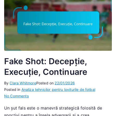
Fake Shot: Decepție,
Execuție, Continuare
By
Clara Whitmore
Posted on
22/01/2026
Posted in
Analiza tehnicilor pentru loviturile de fotbal
on
No Comments
Fake
Un șut fals este o manevră strategică folosită de
Shot:
sportivi pentru a înșela adversarii și a crea
Decepție,