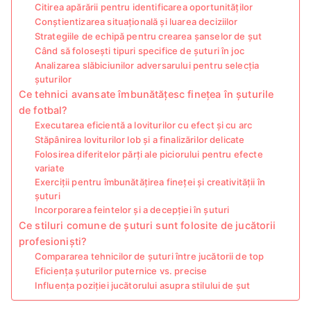
Citirea apărării pentru identificarea oportunităților
Conștientizarea situațională și luarea deciziilor
Strategiile de echipă pentru crearea șanselor de șut
Când să folosești tipuri specifice de șuturi în joc
Analizarea slăbiciunilor adversarului pentru selecția
șuturilor
Ce tehnici avansate îmbunătățesc finețea în șuturile
de fotbal?
Executarea eficientă a loviturilor cu efect și cu arc
Stăpânirea loviturilor lob și a finalizărilor delicate
Folosirea diferitelor părți ale piciorului pentru efecte
variate
Exerciții pentru îmbunătățirea fineței și creativității în
șuturi
Incorporarea feintelor și a decepției în șuturi
Ce stiluri comune de șuturi sunt folosite de jucătorii
profesioniști?
Compararea tehnicilor de șuturi între jucătorii de top
Eficiența șuturilor puternice vs. precise
Influența poziției jucătorului asupra stilului de șut