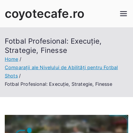
Skip
coyotecafe.ro
to
content
Fotbal Profesional: Execuție,
Strategie, Finesse
Home
Comparații ale Nivelului de Abilități pentru Fotbal
Shots
Fotbal Profesional: Execuție, Strategie, Finesse