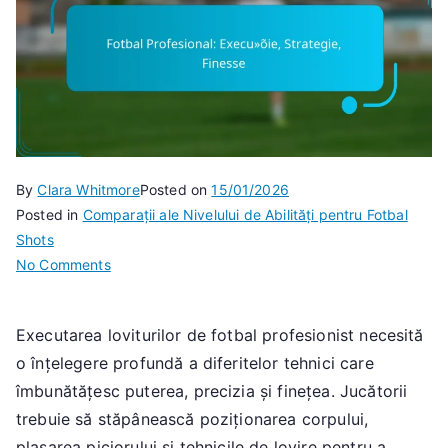
By
Clara Whitmore
Posted on
15/01/2026
Posted in
Comparații ale Nivelului de Abilități pentru Fotbal
Shots
on
No Comments
Fotbal
Profesional:
Executarea loviturilor de fotbal profesionist necesită
Execuție,
o înțelegere profundă a diferitelor tehnici care
Strategie,
Finesse
îmbunătățesc puterea, precizia și finețea. Jucătorii
trebuie să stăpânească poziționarea corpului,
plasarea piciorului și tehnicile de lovire pentru a