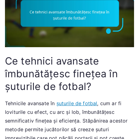
Ce tehnici avansate
îmbunătățesc finețea în
șuturile de fotbal?
Tehnicile avansate în
șuturile de fotbal
, cum ar fi
loviturile cu efect, cu arc și lob, îmbunătățesc
semnificativ finețea și eficiența. Stăpânirea acestor
metode permite jucătorilor să creeze șuturi
imprevizibile care pot păcăli portarii și pot crește