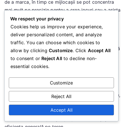
de a marca, în timp ce mijlocașii se pot concentra
mai mult pe precizie pentru a crea jocuri sau a asista
colegii de echipă.
We respect your privacy
Cookies help us improve your experience,
Apărătorii, deși mai puțin frecvent în poziții de șut,
deliver personalized content, and analyze
pot utiliza șuturi puternice în timpul loviturilor fixe
traffic. You can choose which cookies to
sau când degajează mingea. Stilul lor de șut tinde să
allow by clicking
Customize
. Click
Accept All
fie mai puțin rafinat, punând accent pe distanță în
to consent or
Reject All
to decline non-
detrimentul preciziei.
essential cookies.
Înțelegerea acestor dinamici poziționale poate ajuta
Customize
jucătorii să-și rafineze tehnicile
de șut
. De exemplu,
un atacant ar putea exersa șuturi rapide și puternice,
Reject All
în timp ce un mijlocaș ar putea lucra la plasarea
Accept All
mingii în colțurile porții. Adaptarea stilurilor de șut
pentru a se potrivi poziției proprii îmbunătățește
eficiența generală pe teren.