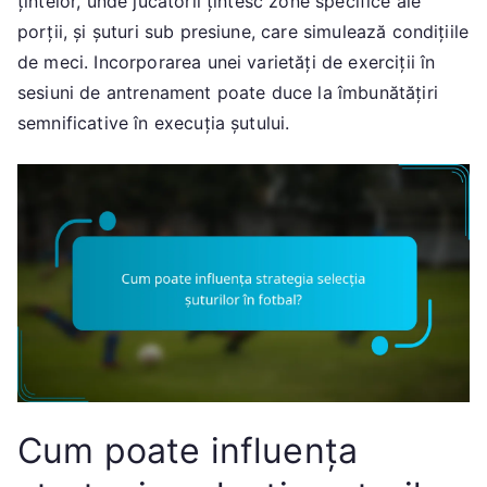
țintelor, unde jucătorii țintesc zone specifice ale
porții, și șuturi sub presiune, care simulează condițiile
de meci. Incorporarea unei varietăți de exerciții în
sesiuni de antrenament poate duce la îmbunătățiri
semnificative în execuția șutului.
Cum poate influența