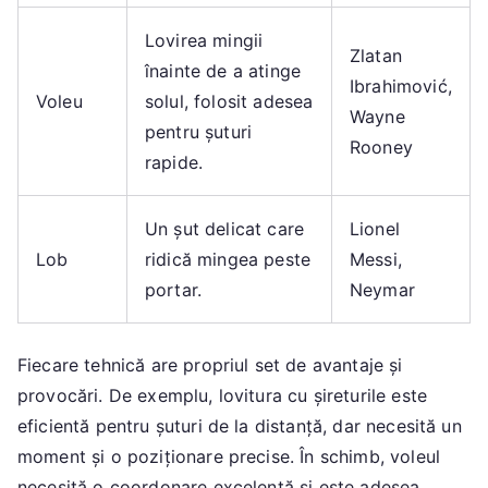
Lovirea mingii
Zlatan
înainte de a atinge
Ibrahimović,
Voleu
solul, folosit adesea
Wayne
pentru șuturi
Rooney
rapide.
Un șut delicat care
Lionel
Lob
ridică mingea peste
Messi,
portar.
Neymar
Fiecare tehnică are propriul set de avantaje și
provocări. De exemplu, lovitura cu șireturile este
eficientă pentru șuturi de la distanță, dar necesită un
moment și o poziționare precise. În schimb, voleul
necesită o coordonare excelentă și este adesea